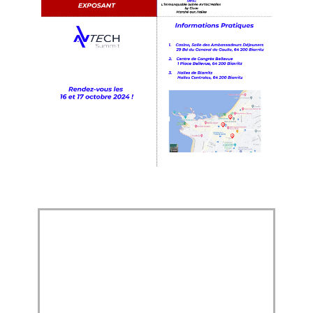
PASS
AVTEC
H
SUMMI
T